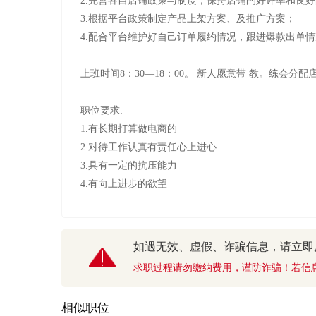
2.完善各自店铺政策与制度，保持店铺的好评率和良
3.根据平台政策制定产品上架方案、及推广方案；
4.配合平台维护好自己订单履约情况，跟进爆款出单
上班时间8：30—18：00。 新人愿意带 教。练会分配
职位要求:
1.有长期打算做电商的
2.对待工作认真有责任心上进心
3.具有一定的抗压能力
如遇无效、虚假、诈骗信息，请立即
求职过程请勿缴纳费用，谨防诈骗！若信
相似职位