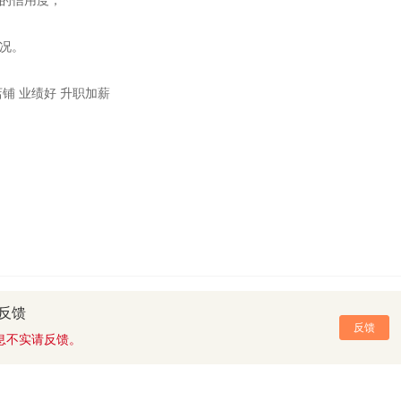
好的信用度；
情况。
店铺 业绩好 升职加薪
反馈
反馈
息不实请反馈。