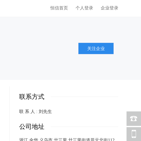
恒信首页
个人登录
企业登录
关注企业
联系方式
联 系 人 : 刘先生
公司地址
浙江 金华 义乌市 廿三里 廿三里街道开元北街112